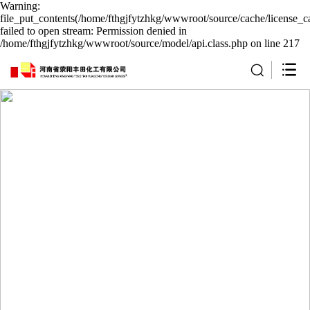
Warning:
file_put_contents(/home/fthgjfytzhkg/wwwroot/source/cache/license_c
failed to open stream: Permission denied in
/home/fthgjfytzhkg/wwwroot/source/model/api.class.php on line 217