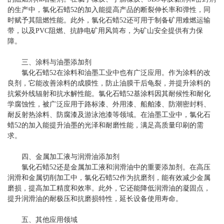
的生产中，氯化石蜡52的加入能提高产品的断裂伸长率和弹性，同
时赋予其阻燃性能。此外，氯化石蜡52还可用于制备矿用难燃运输
带，以及PVC阻燃、抗静电矿用风筒布，为矿山安全提供有力保
障。
三、涂料与油墨添加剂
氯化石蜡52在涂料和油墨工业中也有广泛应用。作为涂料的改
良剂，它能改善涂料的成膜性，防止油膜干后龟裂，并提升涂料的
抗紫外线辐射和抗水解性能。氯化石蜡52基涂料因其耐候性和耐化
学腐蚀性，被广泛应用于路标漆、外用漆、船舶漆、防潮密封料、
耐反射热涂料、防腐漆及游泳池漆等领域。在油墨工业中，氯化石
蜡52的加入能提升油墨的光泽和耐磨性能，满足高质量印刷的需
求。
四、金属加工液与润滑油添加剂
氯化石蜡52还是金属加工液和润滑油中的重要添加剂。在高压
润滑和金属切削加工中，氯化石蜡52作为抗磨剂，能有效减少金属
磨损，提高加工精度和效率。此外，它还能降低润滑油的凝固点，
提升润滑油的耐极压和抗磨损特性，延长设备使用寿命。
五、其他应用领域